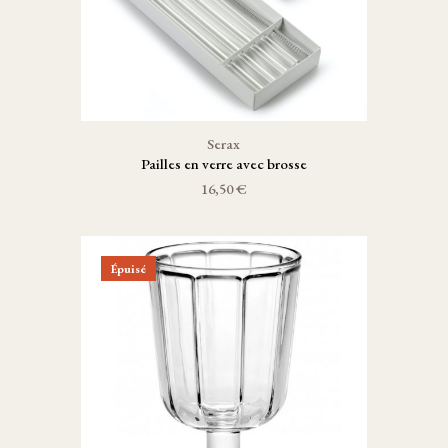
Serax
Pailles en verre avec brosse
16,50 €
Épuisé