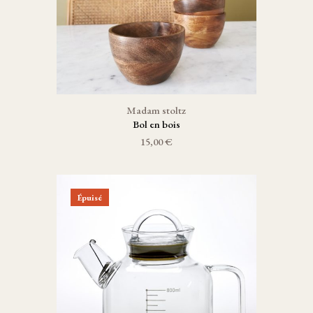
Madam stoltz
Bol en bois
15,00 €
Épuisé