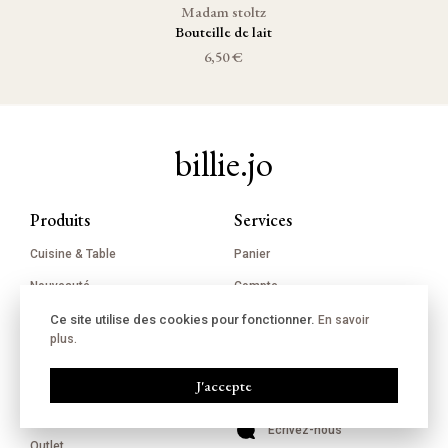
Madam stoltz
Bouteille de lait
6,50 €
billie.jo
Produits
Services
Cuisine & Table
Panier
Nouveauté
Compte
Décoration
À propos
Ce site utilise des cookies pour fonctionner.
En savoir
plus.
Linge de maison
FAQ
Kids corner
J'accepte
Contact
Bain & Beauté
Écrivez-nous
Outlet