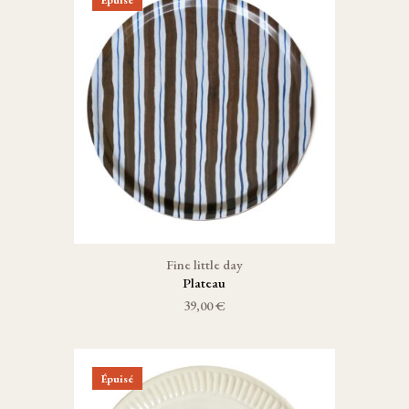
Fine little day
Plateau
39,00 €
Épuisé