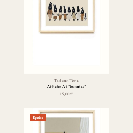
Ted and Tone
Affiche A4 "bunnies"
15,00 €
Épuisé