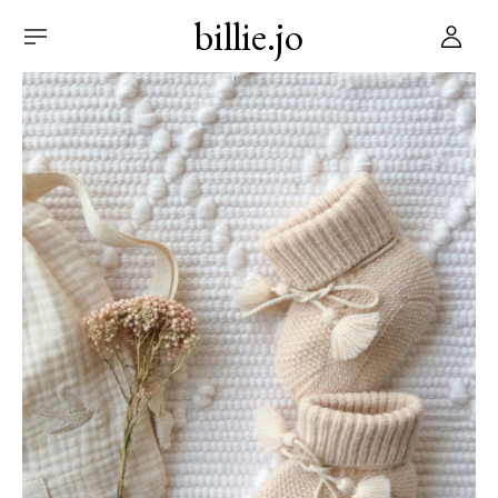
billie.jo