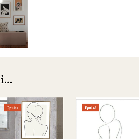
...
Épuisé
Épuisé