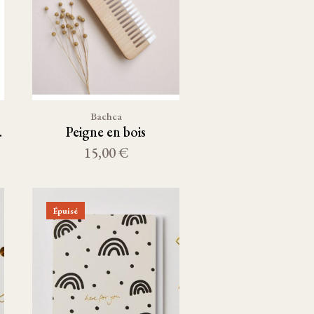
Bachca
peigne
Peigne en bois
15,00 €
Épuisé