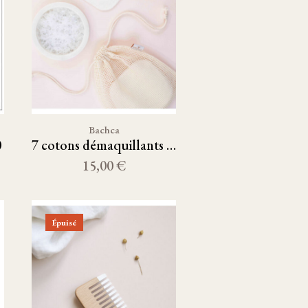
Bachca
0
7 cotons démaquillants réutilisables + filet de lavage
15,00 €
Épuisé