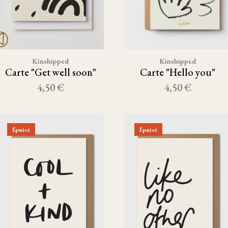
Kinshipped
Kinshipped
Carte "Get well soon"
Carte "Hello you"
4,50 €
4,50 €
Épuisé
Épuisé