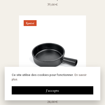
39,00 €
Épuisé
Ce site utilise des cookies pour fonctionner.
En savoir
plus.
J'accepte
Serax
Casserole Terracotta M
28,00 €