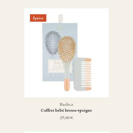
Épuisé
Bachca
Coffret bébé brosse+peigne
29,00 €