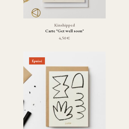
Kinshipped
Carte "Get well soon"
4,50 €
Épuisé