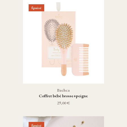
Épuisé
Bachca
Coffret bébé brosse+peigne
29,00 €
Épuisé