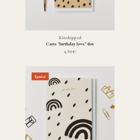
Kinshipped
Carte "birthday love" dot
4,50 €
Épuisé