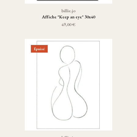
billie.jo
Affiche "Keep an eye" 30x40
49,00 €
Épuisé