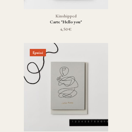
Kinshipped
Carte "Hello you"
4,50 €
Épuisé