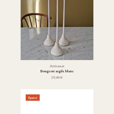
Artisanat
Bougeoir argile blanc
19,00 €
Épuisé