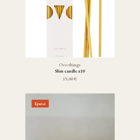
Ovo things
Slim candle x10
15,00 €
Épuisé