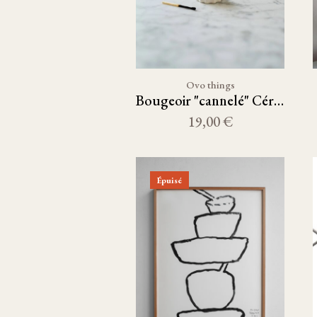
Ovo things
Bougeoir "cannelé" Céramique blanche
19,00 €
Épuisé