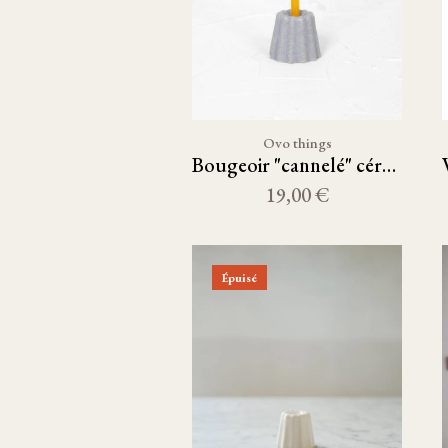
Ovo things
Bougeoir "cannelé" céramique grise
19,00 €
Épuisé