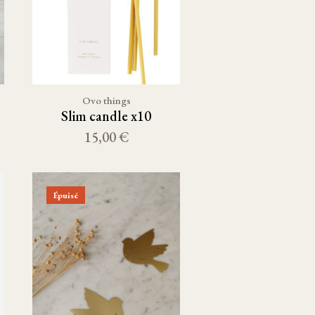
Ovo things
Slim candle x10
15,00 €
Épuisé