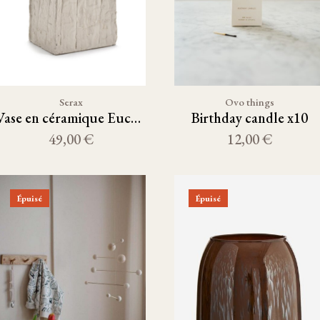
Serax
Ovo things
Vase en céramique Eucalyptus et acacia H23
Birthday candle x10
49,00 €
12,00 €
Épuisé
Épuisé