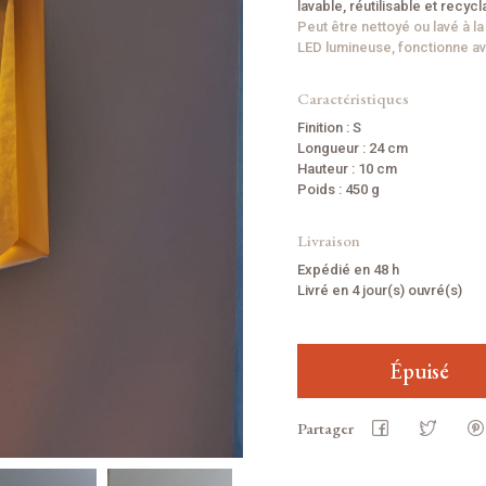
lavable, réutilisable et recycl
Peut être nettoyé ou lavé à l
LED lumineuse, fonctionne av
Caractéristiques
Finition : S
Longueur : 24 cm
Hauteur : 10 cm
Poids : 450 g
Livraison
Expédié en 48 h
Livré en 4 jour(s) ouvré(s)
Épuisé
Partager